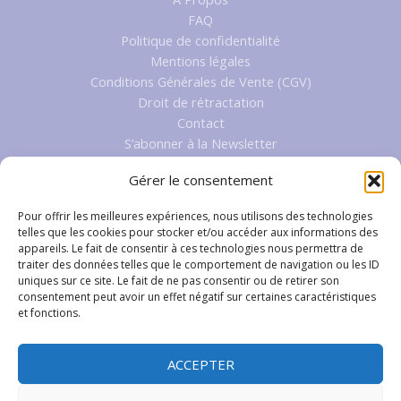
FAQ
Politique de confidentialité
Mentions légales
Conditions Générales de Vente (CGV)
Droit de rétractation
Contact
S’abonner à la Newsletter
Gérer le consentement
Pour offrir les meilleures expériences, nous utilisons des technologies
Boutique
telles que les cookies pour stocker et/ou accéder aux informations des
appareils. Le fait de consentir à ces technologies nous permettra de
Mon Compte
traiter des données telles que le comportement de navigation ou les ID
uniques sur ce site. Le fait de ne pas consentir ou de retirer son
Boutique
consentement peut avoir un effet négatif sur certaines caractéristiques
Panier
et fonctions.
Validation de la commande
Frais de Port
ACCEPTER