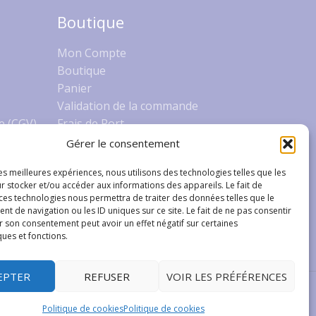
Boutique
Mon Compte
Boutique
Panier
Validation de la commande
e (CGV)
Frais de Port
Gérer le consentement
les meilleures expériences, nous utilisons des technologies telles que les
r stocker et/ou accéder aux informations des appareils. Le fait de
 ces technologies nous permettra de traiter des données telles que le
 de navigation ou les ID uniques sur ce site. Le fait de ne pas consentir
r son consentement peut avoir un effet négatif sur certaines
ques et fonctions.
EPTER
REFUSER
VOIR LES PRÉFÉRENCES
Politique de cookies
Politique de cookies