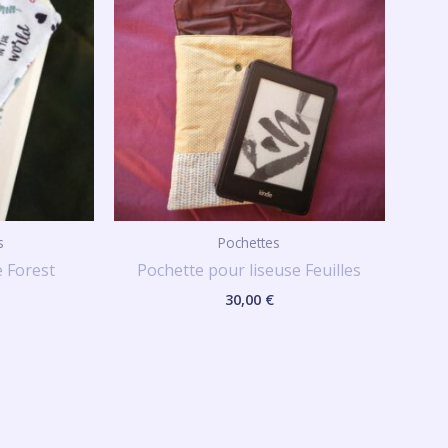
s
Pochettes
 Forest
Pochette pour liseuse Feuilles
30,00
€