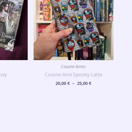
à
25,00 €
Couvre-livres
Foxy
Couvre-livre Spooky Latte
20,00
€
–
25,00
€