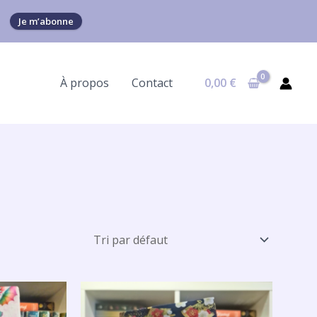
Je m’abonne
À propos
Contact
0,00
€
Plage
de
prix :