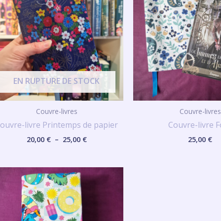
à
25,00 €
EN RUPTURE DE STOCK
Couvre-livres
Couvre-livres
ouvre-livre Printemps de papier
Couvre-livre 
20,00
€
–
25,00
€
25,00
€