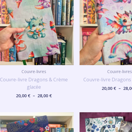
20,00 €
à
28,00 €
Couvre-livres
Couvre-livres
Couvre-livre Dragons & Crème
Couvre-livre Dragons
glacée
20,00
€
–
28,
20,00
€
–
28,00
€
Plage
de
prix :
20,00 €