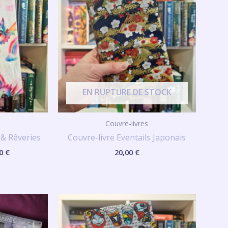
20,00 €
à
28,00 €
EN RUPTURE DE STOCK
Couvre-livres
 & Rêveries
Couvre-livre Eventails Japonais
00
€
20,00
€
Plage
de
prix :
20,00 €