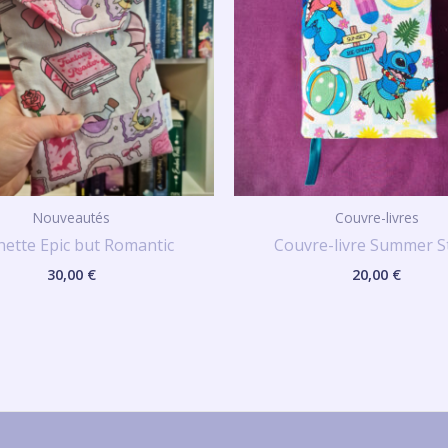
Nouveautés
Couvre-livres
hette Epic but Romantic
Couvre-livre Summer St
30,00
€
20,00
€