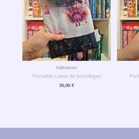
Halloween
Pochette Lueur de Sortillèges
Poc
30,00
€