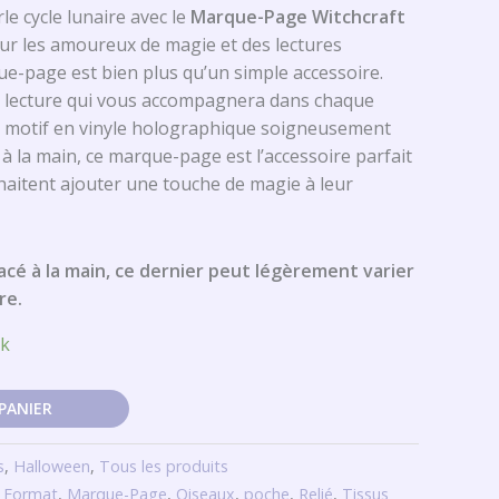
le cycle lunaire avec le
Marque-Page Witchcraft
ur les amoureux de magie et des lectures
e-page est bien plus qu’un simple accessoire.
 lecture qui vous accompagnera dans chaque
 motif en vinyle holographique soigneusement
 à la main, ce marque-page est l’accessoire parfait
haitent ajouter une touche de magie à leur
cé à la main, ce dernier peut légèrement varier
re.
ck
PANIER
s
,
Halloween
,
Tous les produits
 Format
,
Marque-Page
,
Oiseaux
,
poche
,
Relié
,
Tissus