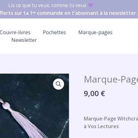
Lis ce que tu veux, comme tu veux
offerts sur ta 1ʳᵉ commande en t’abonnant à la newsletter.
Couvre-livres
Pochettes
Marque-pages
Newsletter
Marque-Page
quantité
de
9,00
€
Marque-
Page
Acrylique
Witchcraft
Marque-Page Witchcra
à Vos Lectures