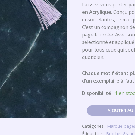
Laissez-vous porter par
en Acrylique
. Conçu po
ensorcelantes, ce marqu
C’est un compagnon de
page tournée. Avec son
sélectionné et appliqué
pour tous ceux qui sou
quotidien.
Chaque motif étant pla
d’un exemplaire à l’aut
Disponibilité :
1 en sto
AJOUTER AU 
Catégories :
Marque-page
Étiquettes :
Broché
,
Grand