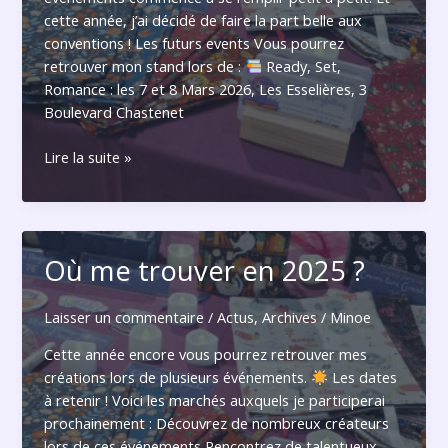
cette année, j’ai décidé de faire la part belle aux
conventions ! Les futurs events Vous pourrez
retrouver mon stand lors de :
Ready, Set,
Romance : les 7 et 8 Mars 2026, Les Esselières, 3
Boulevard Chastenet
Les
Lire la suite »
rendez-
vous
2026
Où me trouver en 2025 ?
Laisser un commentaire
/
Actus
,
Archives
/
Minoe
Cette année encore vous pourrez retrouver mes
créations lors de plusieurs événements.
Les dates
à retenir ! Voici les marchés auxquels je participerai
prochainement : Découvrez de nombreux créateurs
lors de ces événements Rencontrez de talentueux