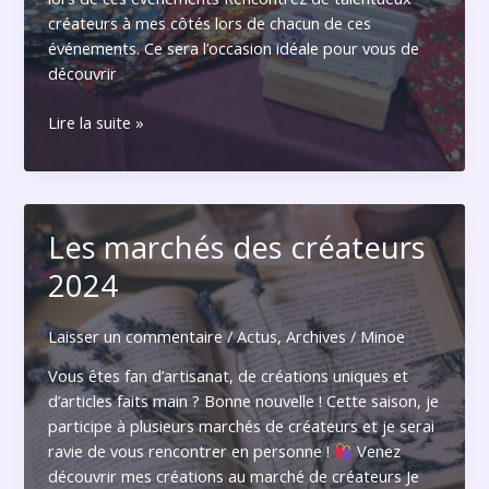
créateurs à mes côtés lors de chacun de ces
événements. Ce sera l’occasion idéale pour vous de
découvrir
Où
Lire la suite »
me
trouver
en
2025
Les marchés des créateurs
?
2024
Laisser un commentaire
/
Actus
,
Archives
/
Minoe
Vous êtes fan d’artisanat, de créations uniques et
d’articles faits main ? Bonne nouvelle ! Cette saison, je
participe à plusieurs marchés de créateurs et je serai
ravie de vous rencontrer en personne !
Venez
découvrir mes créations au marché de créateurs Je