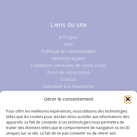
Liens du site
A Propos
FAQ
Politique de confidentialité
Mentions légales
Conditions Générales de Vente (CGV)
Droit de rétractation
Contact
S’abonner à la Newsletter
Gérer le consentement
Pour offrir les meilleures expériences, nous utilisons des technologies
Boutique
telles que les cookies pour stocker et/ou accéder aux informations des
appareils. Le fait de consentir à ces technologies nous permettra de
Mon Compte
traiter des données telles que le comportement de navigation ou les ID
uniques sur ce site. Le fait de ne pas consentir ou de retirer son
Boutique