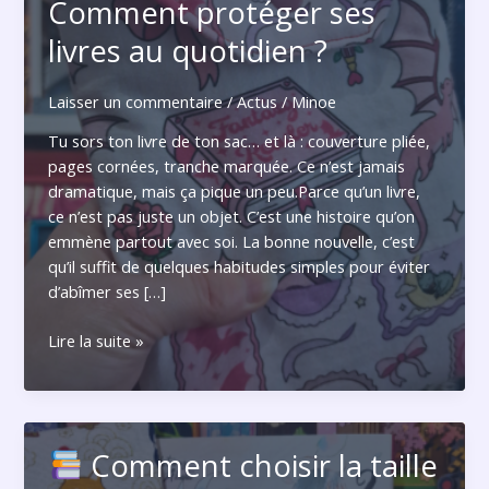
Comment protéger ses
livres au quotidien ?
Laisser un commentaire
/
Actus
/
Minoe
Tu sors ton livre de ton sac… et là : couverture pliée,
pages cornées, tranche marquée. Ce n’est jamais
dramatique, mais ça pique un peu.Parce qu’un livre,
ce n’est pas juste un objet. C’est une histoire qu’on
emmène partout avec soi. La bonne nouvelle, c’est
qu’il suffit de quelques habitudes simples pour éviter
d’abîmer ses […]
Comment
Lire la suite »
protéger
ses
livres
au
Comment choisir la taille
quotidien