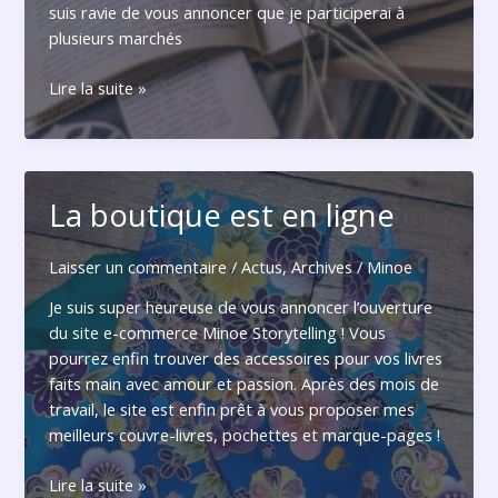
suis ravie de vous annoncer que je participerai à
plusieurs marchés
Les
Lire la suite »
marchés
des
créateurs
2024
La boutique est en ligne
Laisser un commentaire
/
Actus
,
Archives
/
Minoe
Je suis super heureuse de vous annoncer l’ouverture
du site e-commerce Minoe Storytelling ! Vous
pourrez enfin trouver des accessoires pour vos livres
faits main avec amour et passion. Après des mois de
travail, le site est enfin prêt à vous proposer mes
meilleurs couvre-livres, pochettes et marque-pages !
La
Lire la suite »