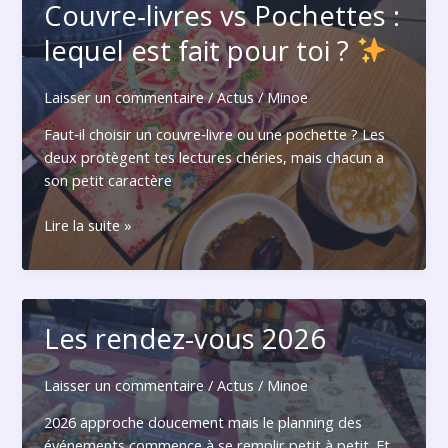
Couvre‑livres vs Pochettes :
de
son
lequel est fait pour toi ?
couvre-
livre
Laisser un commentaire
/
Actus
/
Minoe
?
Guide
Faut‑il choisir un couvre‑livre ou une pochette ? Les
complet
deux protègent tes lectures chéries, mais chacun a
(Poche,
son petit caractère
Broché,
Relié)
Couvre‑livres
Lire la suite »
vs
Pochettes
:
lequel
Les rendez-vous 2026
est
fait
pour
Laisser un commentaire
/
Actus
/
Minoe
toi
2026 approche doucement mais le planning des
?
événements commence à se remplir petit à petit. Et