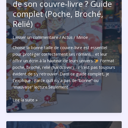
?
de son couvre-livre ? Guide
complet (Poche, Broché,
Relié)
Laisser un commentaire
/
Actus
/
Minoe
Choisir la bonne taille de couvre-livre est essentiel
pour protéger correctement ses romans… et leur
offrir un écrin à la hauteur de leurs univers
Format
poche, broché, relié (hardcover)… il n’est pas toujours
évident de s’y retrouver. Dans ce guide complet, je
t’explique : Parce qu’il n’y a pas de “bonne” ou
“mauvaise” lecture.Seulement
Lire la suite »
Comment
choisir
la
taille